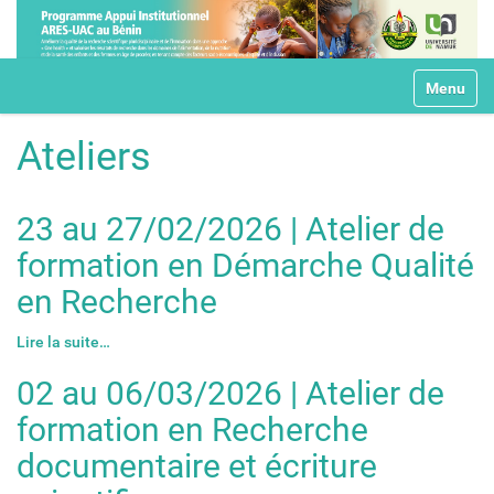
N
Toggle na
a
v
i
Ateliers
g
a
t
23 au 27/02/2026 | Atelier de
i
o
formation en Démarche Qualité
n
en Recherche
Lire la suite…
02 au 06/03/2026 | Atelier de
formation en Recherche
documentaire et écriture