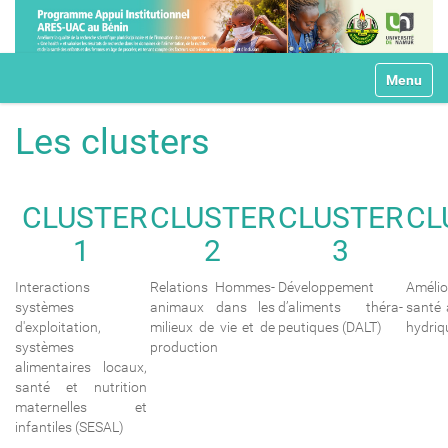
N
Toggle na
a
v
i
Les clusters
g
a
t
i
CLUSTER
CLUSTER
CLUSTER
CL
o
1
2
3
n
Interactions
Relations Hommes-
Développement
Amélio
systèmes
animaux dans les
d’aliments théra-
santé 
d'exploitation,
milieux de vie et de
peutiques (DALT)
hydriq
systèmes
production
alimentaires locaux,
santé et nutrition
maternelles et
infantiles (SESAL)