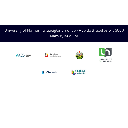
University of Namur •
ai.uac@unamur.be
• Rue de Bruxelles 61, 5000
Namur, Belgium