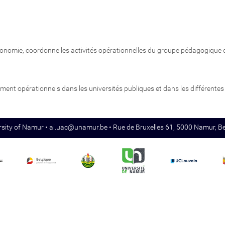
économie, coordonne les activités opérationnelles du groupe pédagogique 
ent opérationnels dans les universités publiques et dans les différentes
rsity of Namur •
ai.uac@unamur.be
• Rue de Bruxelles 61, 5000 Namur, B