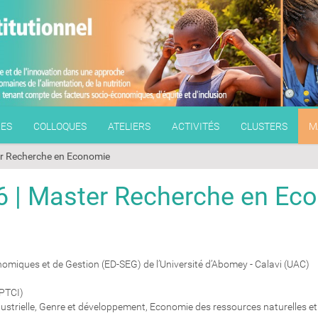
RES
COLLOQUES
ATELIERS
ACTIVITÉS
CLUSTERS
M
er Recherche en Economie
6 | Master Recherche en Ec
omiques et de Gestion (ED-SEG) de l’Université d’Abomey - Calavi (UAC)
PTCI)
ndustrielle, Genre et développement, Economie des ressources naturelles 