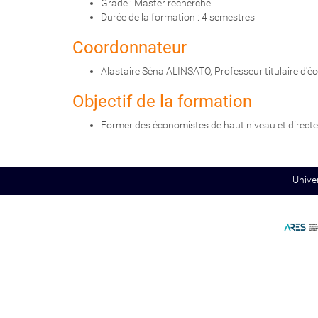
Grade : Master recherche
:
Durée de la formation : 4 semestres
Coordonnateur
Alastaire Sèna ALINSATO, Professeur titulaire d'
Objectif de la formation
Former des économistes de haut niveau et directem
Unive