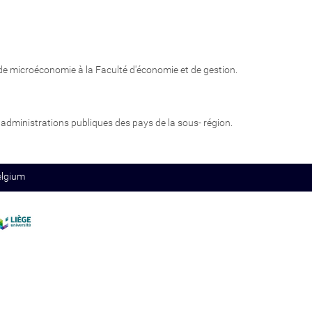
de microéconomie à la Faculté d'économie et de gestion.
 administrations publiques des pays de la sous- région.
elgium